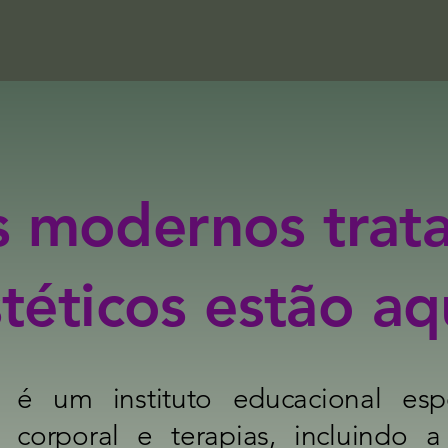
s modernos trat
téticos estão aq
re é um instituto educacional es
l, corporal e terapias, incluindo 