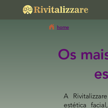
home
Os mai
es
A Rivitalizza
estética facia