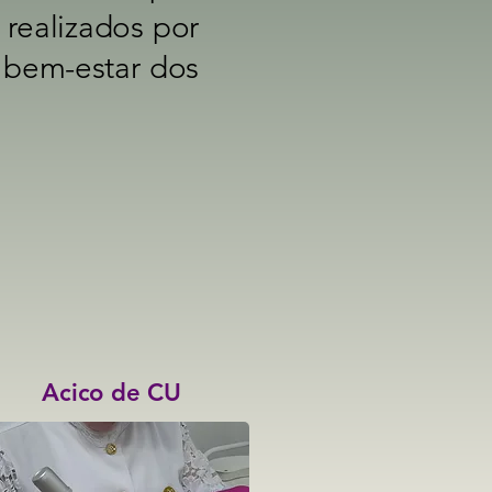
 realizados por
o bem-estar dos
Acico de CU